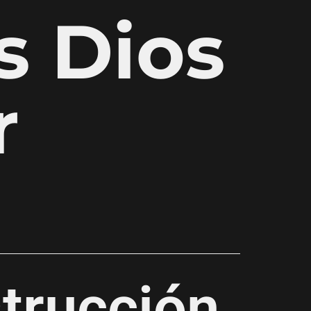
s Dios
r
trucción