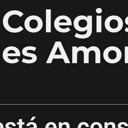
Colegio
es Amo
está en cons